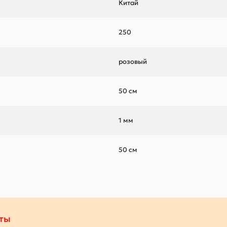
Китай
250
розовый
50 см
1 мм
50 см
ты