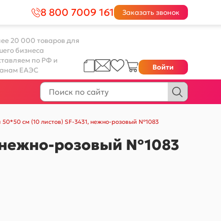
8 800 7009 161
Заказать звонок
ее 20 000 товаров для
шего бизнеса
тавляем по РФ и
Войти
ранам ЕАЭС
 50*50 см (10 листов) SF-3431, нежно-розовый №1083
1, нежно-розовый №1083