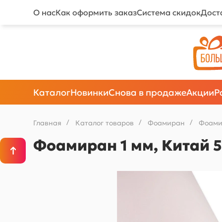
О нас
Как оформить заказ
Система скидок
Дост
Каталог
Новинки
Снова в продаже
Акции
Р
Главная
/
Каталог товаров
/
Фоамиран
/
Фоами
Фоамиран 1 мм, Китай 5