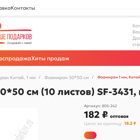
авка
Контакты
Бол
Ва
Дос
ст
аспродажа
Хиты продаж
ран Китай, 1 мм
/
Фоамиран 50*50 см
/
Фоамиран 1 мм, Китай
0*50 см (10 листов) SF-343
Артикул:
805-242
182 ₽
оптовая
Цена за
единицу
:
18.2 ₽