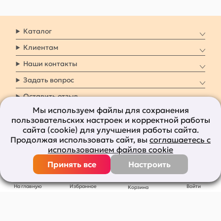
Каталог
Клиентам
Наши контакты
Задать вопрос
Оставить отзыв
Мы используем файлы для сохранения
пользовательских настроек и корректной работы
8 800 7009 161
Заказать звонок
сайта (cookie) для улучшения работы сайта.
Продолжая использовать сайт, вы
соглашаетесь с
Наши социальные
использованием файлов cookie
сети
Принять все
Настроить
Все права защищены © 2011-2026
bolshepodarkov.ru
На главную
Избранное
Войти
Корзина
Публичная оферта
Политика конфиденциальности
Согласие на рекламную рассылку
Согласие на обработку персональных данных