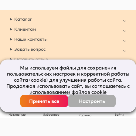
Каталог
Клиентам
Наши контакты
Задать вопрос
Оставить отзыв
Мы используем файлы для сохранения
пользовательских настроек и корректной работы
8 800 7009 161
Заказать звонок
сайта (cookie) для улучшения работы сайта.
Продолжая использовать сайт, вы
соглашаетесь с
Наши социальные
использованием файлов cookie
сети
Принять все
Настроить
Все права защищены © 2011-2026
bolshepodarkov.ru
На главную
Избранное
Войти
Корзина
Публичная оферта
Политика конфиденциальности
Согласие на рекламную рассылку
Согласие на обработку персональных данных