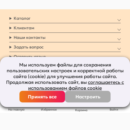
Каталог
Клиентам
Наши контакты
Задать вопрос
Оставить отзыв
Мы используем файлы для сохранения
пользовательских настроек и корректной работы
8 800 7009 161
Заказать звонок
сайта (cookie) для улучшения работы сайта.
Продолжая использовать сайт, вы
соглашаетесь с
Наши социальные
использованием файлов cookie
сети
Принять все
Настроить
Все права защищены © 2011-2026
bolshepodarkov.ru
На главную
Избранное
Войти
Корзина
Публичная оферта
Политика конфиденциальности
Согласие на рекламную рассылку
Согласие на обработку персональных данных