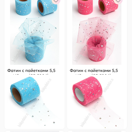
Фатин с пайетками 5,5
Фатин с пайетками 5,5
см*15 ярд (SF-5806)
см*15 ярд (SF-5806)
голубой №27
коралловый №43
Цена за
ярд
:
6.33 ₽
Цена за
ярд
:
6.33 ₽
Артикул:
803-442
Артикул:
803-443
95 ₽
Оптовая
95 ₽
Оптовая
-
+
-
+