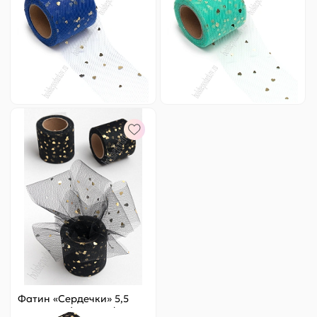
№18
Цена за
ярд
:
4.9 ₽
Цена за
ярд
:
4.9 ₽
Артикул:
803-469
Артикул:
803-462
98 ₽
Оптовая
98 ₽
Оптовая
-
+
-
+
Фатин «Сердечки» 5,5
см*15 ярд (SF-5808)