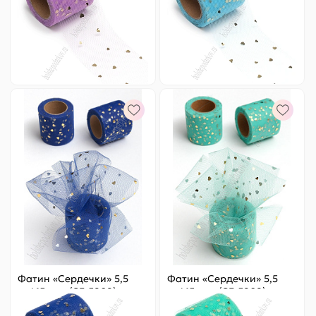
Артикул:
803-470
Артикул:
803-464
98 ₽
Оптовая
98 ₽
Оптовая
-
+
-
+
Фатин «Сердечки» 5,5
Фатин «Сердечки» 5,5
см*15 ярд (SF-5808)
см*15 ярд (SF-5808)
темно-синий/золото №24
аквамариновый/золото