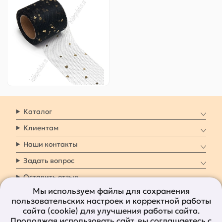
черный/золото №12
Цена за
ярд
:
4.9 ₽
Артикул:
803-471
98 ₽
Оптовая
-
+
Каталог
Клиентам
Наши контакты
Задать вопрос
Оставить отзыв
Мы используем файлы для сохранения
пользовательских настроек и корректной работы
8 800 7009 161
Заказать звонок
сайта (cookie) для улучшения работы сайта.
Продолжая использовать сайт, вы
соглашаетесь с