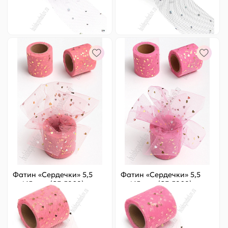
-
+
-
+
Фатин «Сердечки» 5,5
Фатин «Сердечки» 5,5
см*15 ярд (SF-5808)
см*15 ярд (SF-5808) ярко-
коралловый/золото №43
розовый/золото №11
Цена за
ярд
:
4.9 ₽
Цена за
ярд
:
4.9 ₽
Артикул:
803-465
Артикул:
803-472