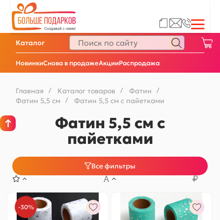
Каталог
Новинки
Снова в продаже
Акции
Распродажа
Главная
/
Каталог товаров
/
Фатин
/
Фатин 5,5 см
/
Фатин 5,5 см с пайетками
Фатин 5,5 см с
пайетками
Все фильтры
-30%