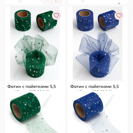
Фатин с пайетками 5,5
Фатин с пайетками 5,5
см*15 ярд (SF-5806)
см*15 ярд (SF-5806)
темно-зеленый №19
темно-синий №24
Цена за
ярд
:
6.33 ₽
Цена за
ярд
:
6.33 ₽
Артикул:
803-446
Артикул:
803-447
95 ₽
Оптовая
95 ₽
Оптовая