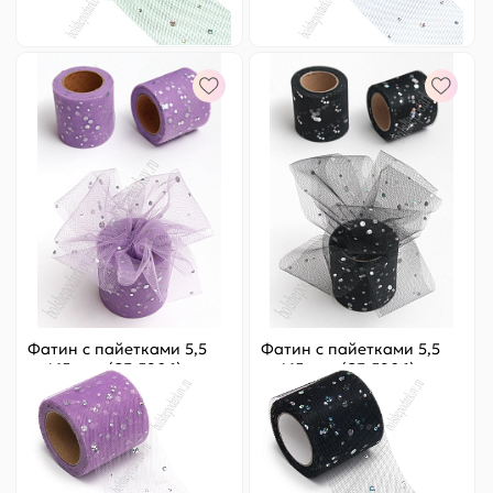
-
+
-
+
Фатин с пайетками 5,5
Фатин с пайетками 5,5
см*15 ярд (SF-5806)
см*15 ярд (SF-5806)
фиолетовый №32
черный №12
Цена за
ярд
:
6.33 ₽
Цена за
ярд
:
6.33 ₽
Артикул:
803-448
Артикул:
803-449
95 ₽
Оптовая
95 ₽
Оптовая