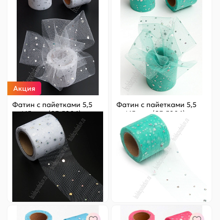
Акция
Фатин с пайетками 5,5
Фатин с пайетками 5,5
см*15 ярд (SF-5806)
см*15 ярд (SF-5806)
белый №2
аквамариновый №18
Цена за
ярд
:
4.43 ₽
Цена за
ярд
:
6.33 ₽
Артикул:
803-441
Артикул:
803-440
66.50 ₽
Оптовая
95 ₽
Оптовая
95 ₽
-
+
-
+