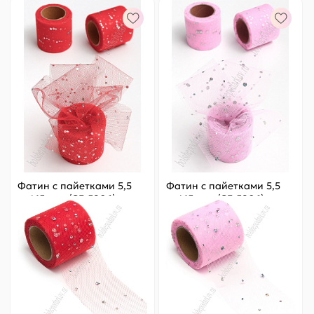
Фатин с пайетками 5,5
Фатин с пайетками 5,5
см*15 ярд (SF-5806)
см*15 ярд (SF-5806)
красный №37
розовый №42
Цена за
ярд
:
6.33 ₽
Цена за
ярд
:
6.33 ₽
Артикул:
803-444
Артикул:
803-445
95 ₽
Оптовая
95 ₽
Оптовая
-
+
-
+