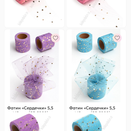
98 ₽
Оптовая
98 ₽
Оптовая
-
+
-
+
Фатин «Сердечки» 5,5
Фатин «Сердечки» 5,5
см*15 ярд (SF-5808)
см*15 ярд (SF-5808)
фиолетовый/золото №32
голубой/золото №27
Цена за
ярд
:
4.9 ₽
Цена за
ярд
:
4.9 ₽