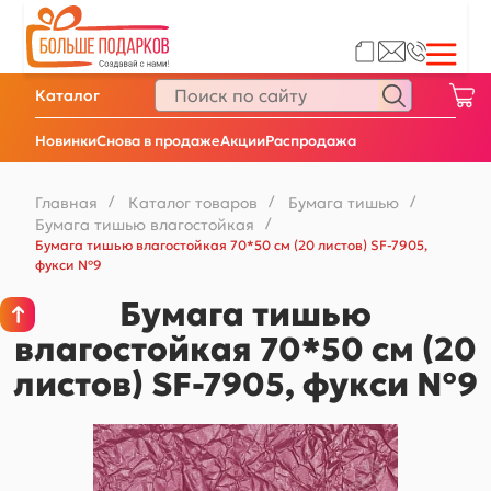
Каталог
Новинки
Снова в продаже
Акции
Распродажа
Главная
/
Каталог товаров
/
Бумага тишью
/
Бумага тишью влагостойкая
/
Бумага тишью влагостойкая 70*50 см (20 листов) SF-7905,
фукси №9
Бумага тишью
влагостойкая 70*50 см (20
листов) SF-7905, фукси №9