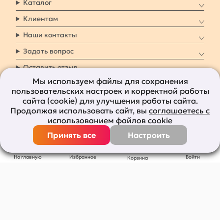
Каталог
Клиентам
Наши контакты
Задать вопрос
Оставить отзыв
Мы используем файлы для сохранения
пользовательских настроек и корректной работы
8 800 7009 161
Заказать звонок
сайта (cookie) для улучшения работы сайта.
Продолжая использовать сайт, вы
соглашаетесь с
Наши социальные
использованием файлов cookie
сети
Принять все
Настроить
Все права защищены © 2011-2026
bolshepodarkov.ru
На главную
Избранное
Войти
Корзина
Публичная оферта
Политика конфиденциальности
Согласие на рекламную рассылку
Согласие на обработку персональных данных