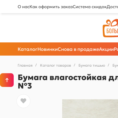
О нас
Как оформить заказ
Система скидок
Дост
Каталог
Новинки
Снова в продаже
Акции
Р
Главная
/
Каталог товаров
/
Бумага тишью
/
Бу
Бумага влагостойкая дл
№3