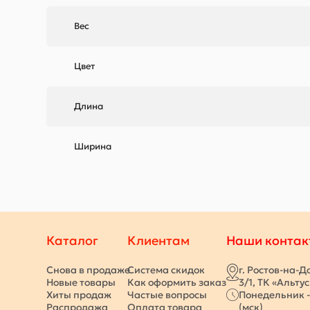
Вес
Цвет
Длина
Ширина
Каталог
Клиентам
Наши контак
Снова в продаже
Система скидок
г. Ростов-на-Д
Новые товары
Как оформить заказ
3/1, ТК «Альту
Хиты продаж
Частые вопросы
Понедельник -
Распродажа
Оплата товара
(мск)