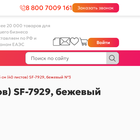
8 800 7009 161
Заказать звонок
ее 20 000 товаров для
шего бизнеса
тавляем по РФ и
Войти
ранам ЕАЭС
 см (40 листов) SF-7929, бежевый №3
ов) SF-7929, бежевый