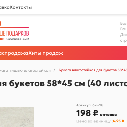
авка
Контакты
Бол
Ва
Дос
ст
аспродажа
Хиты продаж
мага тишью влагостойкая
/
Бумага влагостойкая для букетов 58*45
я букетов 58*45 см (40 лист
Артикул:
67-218
198 ₽
оптовая
Цена за
единицу
:
4.95 ₽