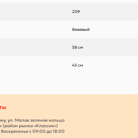
209
бежевый
58 см
45 см
ты
ону, ул. Малое зеленое кольцо
с» (район рынка «Классик»)
 Воскресенье с 09:00 до 18:00