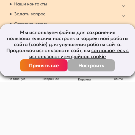
Наши контакты
Задать вопрос
Оставить отзыв
Мы используем файлы для сохранения
пользовательских настроек и корректной работы
8 800 7009 161
Заказать звонок
сайта (cookie) для улучшения работы сайта.
Продолжая использовать сайт, вы
соглашаетесь с
Наши социальные
использованием файлов cookie
сети
Принять все
Настроить
Все права защищены © 2011-2026
bolshepodarkov.ru
На главную
Избранное
Войти
Корзина
Публичная оферта
Политика конфиденциальности
Согласие на рекламную рассылку
Согласие на обработку персональных данных