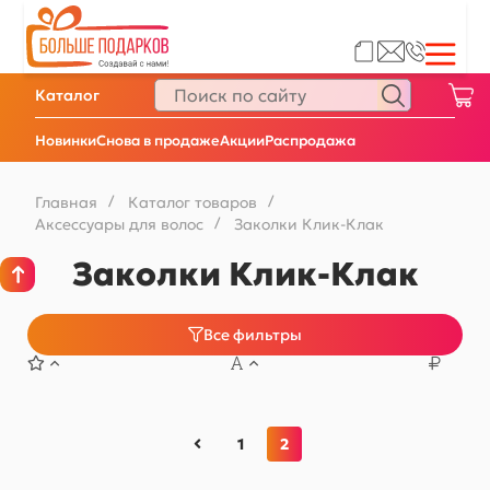
Каталог
Новинки
Снова в продаже
Акции
Распродажа
Главная
/
Каталог товаров
/
Аксессуары для волос
/
Заколки Клик-Клак
Заколки Клик-Клак
Все фильтры
1
2