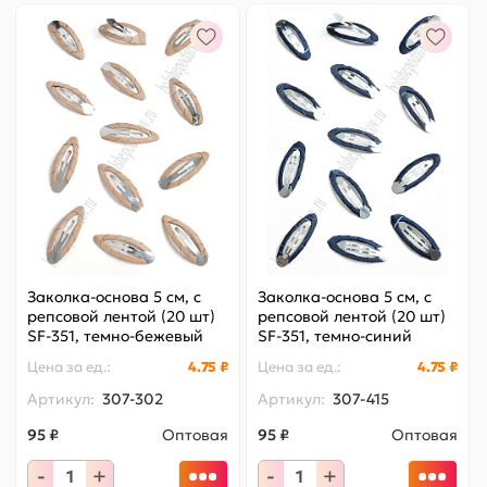
Заколка-основа 5 см, с
Заколка-основа 5 см, с
репсовой лентой (20 шт)
репсовой лентой (20 шт)
SF-351, темно-бежевый
SF-351, темно-синий
№202
№120
Цена за
ед.
:
4.75 ₽
Цена за
ед.
:
4.75 ₽
Артикул:
307-302
Артикул:
307-415
95 ₽
Оптовая
95 ₽
Оптовая
-
+
-
+