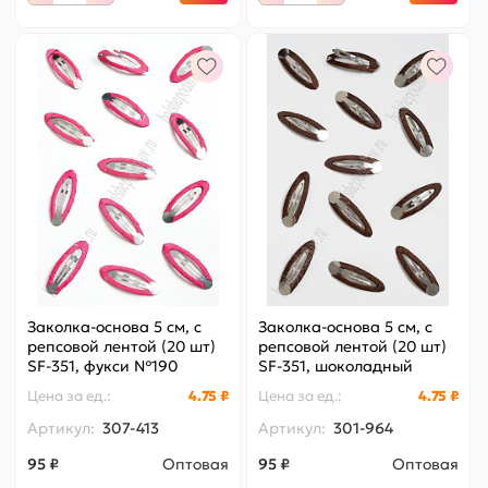
Заколка-основа 5 см, с
Заколка-основа 5 см, с
репсовой лентой (20 шт)
репсовой лентой (20 шт)
SF-351, фукси №190
SF-351, шоколадный
№136
Цена за
ед.
:
4.75 ₽
Цена за
ед.
:
4.75 ₽
Артикул:
307-413
Артикул:
301-964
95 ₽
Оптовая
95 ₽
Оптовая