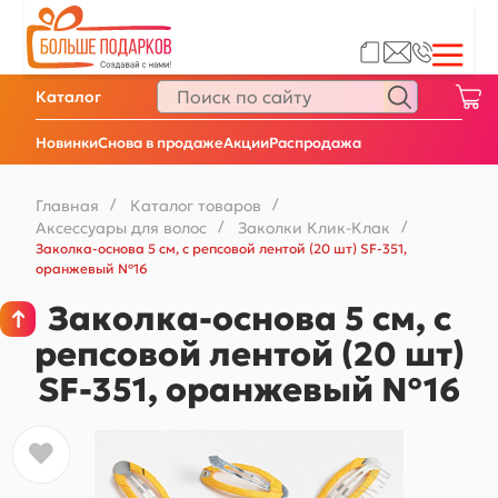
Каталог
Новинки
Снова в продаже
Акции
Распродажа
Главная
/
Каталог товаров
/
Аксессуары для волос
/
Заколки Клик-Клак
/
Заколка-основа 5 см, с репсовой лентой (20 шт) SF-351,
оранжевый №16
Заколка-основа 5 см, с
репсовой лентой (20 шт)
SF-351, оранжевый №16