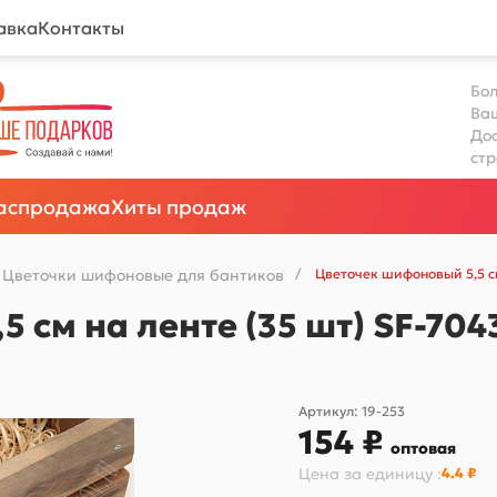
авка
Контакты
Бол
Ва
Дос
ст
аспродажа
Хиты продаж
Цветочки шифоновые для бантиков
/
Цветочек шифоновый 5,5 с
 см на ленте (35 шт) SF-70
Артикул:
19-253
154 ₽
оптовая
Цена за
единицу
:
4.4 ₽