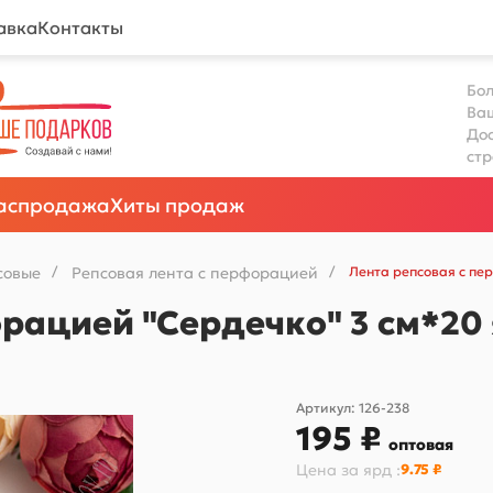
авка
Контакты
Бол
Ва
Дос
ст
аспродажа
Хиты продаж
совые
/
Репсовая лента с перфорацией
/
Лента репсовая с пе
рацией "Сердечко" 3 см*20 
Артикул:
126-238
195 ₽
оптовая
Цена за
ярд
:
9.75 ₽