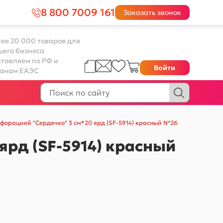
8 800 7009 161
Заказать звонок
ее 20 000 товаров для
шего бизнеса
тавляем по РФ и
Войти
ранам ЕАЭС
рфорацией "Сердечко" 3 см*20 ярд (SF-5914) красный №26
ярд (SF-5914) красный