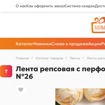
О нас
Как оформить заказ
Система скидок
Дост
Каталог
Новинки
Снова в продаже
Акции
Р
Главная
/
Каталог товаров
/
Ленты
/
Ленты реп
Лента репсовая с перфо
№26