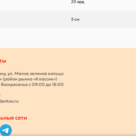
20 ярд
3 см
ты
ону, ул. Малое зеленое кольцо
с» (район рынка «Классик»)
 Воскресенье с 09:00 до 18:00
1
darkov.ru
ьные сети