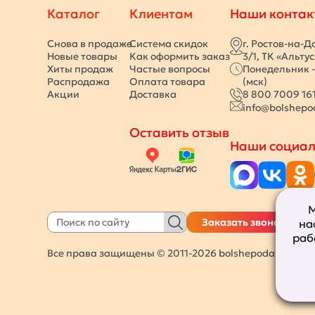
Каталог
Клиентам
Наши контак
Снова в продаже
Система скидок
г. Ростов-на-Д
Новые товары
Как оформить заказ
3/1, ТК «Альту
Хиты продаж
Частые вопросы
Понедельник -
Распродажа
Оплата товара
(мск)
Акции
Доставка
8 800 7009 16
info@bolshepo
Оставить отзыв
Наши социал
М
Заказать звонок
на
раб
Все права защищены © 2011-2026
bolshepodarkov.ru