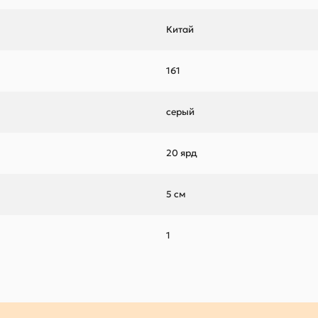
Китай
161
серый
20 ярд
5 см
1