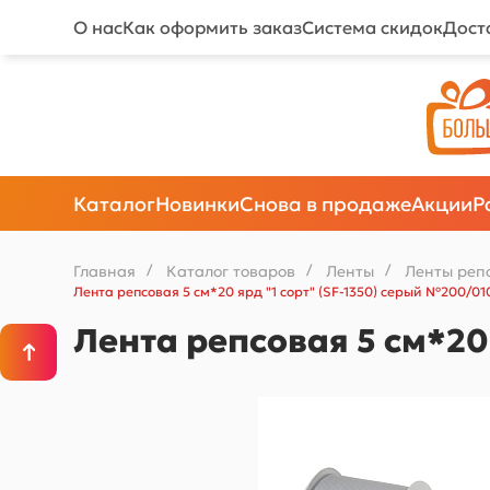
О нас
Как оформить заказ
Система скидок
Дост
Каталог
Новинки
Снова в продаже
Акции
Р
Главная
/
Каталог товаров
/
Ленты
/
Ленты реп
Лента репсовая 5 см*20 ярд "1 сорт" (SF-1350) серый №200/01
Лента репсовая 5 см*20