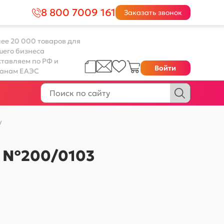
8 800 7009 161
Заказать звонок
ее 20 000 товаров для
шего бизнеса
тавляем по РФ и
Войти
ранам ЕАЭС
/
ый №200/0103