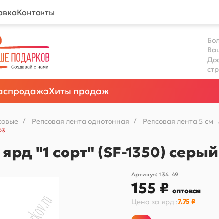
авка
Контакты
Бол
Ва
Дос
ст
аспродажа
Хиты продаж
совые
/
Репсовая лента однотонная
/
Репсовая лента 5 см
03
 ярд "1 сорт" (SF-1350) сер
Артикул:
134-49
155 ₽
оптовая
Цена за
ярд
:
7.75 ₽