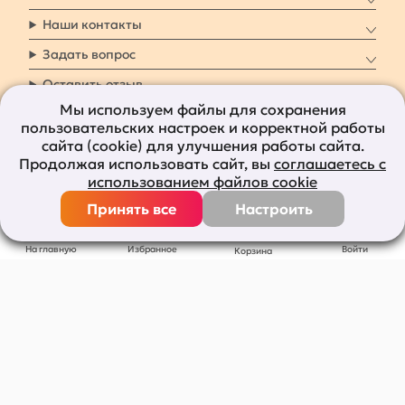
Наши контакты
Задать вопрос
Оставить отзыв
Мы используем файлы для сохранения
пользовательских настроек и корректной работы
8 800 7009 161
Заказать звонок
сайта (cookie) для улучшения работы сайта.
Продолжая использовать сайт, вы
соглашаетесь с
Наши социальные
использованием файлов cookie
сети
Принять все
Настроить
Все права защищены © 2011-2026
bolshepodarkov.ru
На главную
Избранное
Войти
Корзина
Публичная оферта
Политика конфиденциальности
Согласие на рекламную рассылку
Согласие на обработку персональных данных