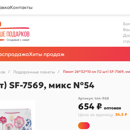
авка
Контакты
Бол
Ва
Дос
ст
аспродажа
Хиты продаж
ков
/
Подарочные пакеты
/
Пакет 26*32*10 см (12 шт) SF-7569, 
т) SF-7569, микс №54
Артикул:
444-968
654 ₽
оптовая
Цена за
единицу
:
54.5 ₽