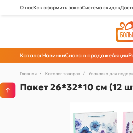
О нас
Как оформить заказ
Система скидок
Дост
Каталог
Новинки
Снова в продаже
Акции
Р
Главная
/
Каталог товаров
/
Упаковка для подар
Пакет 26*32*10 см (12 ш