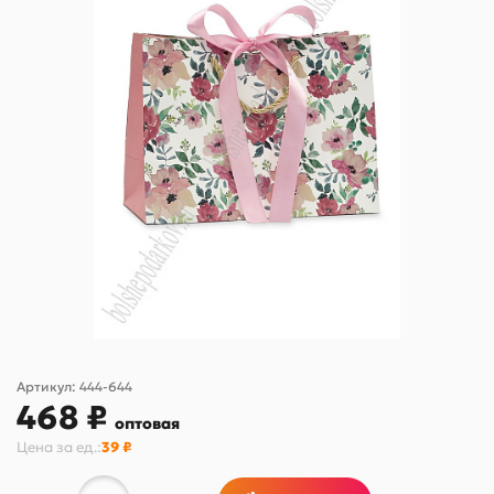
Артикул:
444-644
468 ₽
оптовая
Цена за
ед.
:
39 ₽