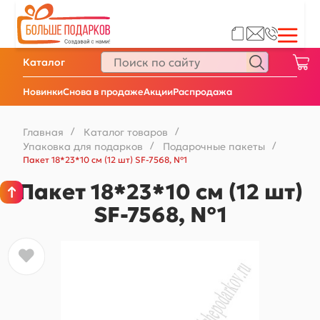
Каталог
Новинки
Снова в продаже
Акции
Распродажа
Главная
/
Каталог товаров
/
Упаковка для подарков
/
Подарочные пакеты
/
Пакет 18*23*10 см (12 шт) SF-7568, №1
Пакет 18*23*10 см (12 шт)
SF-7568, №1