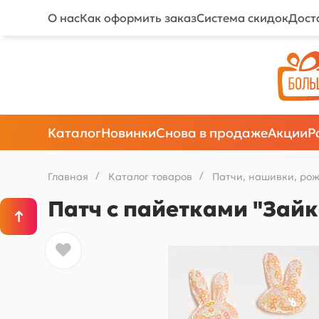
О нас
Как оформить заказ
Система скидок
Дост
Каталог
Новинки
Снова в продаже
Акции
Р
Главная
/
Каталог товаров
/
Патчи, нашивки, ро
Патч с пайетками "Зайка