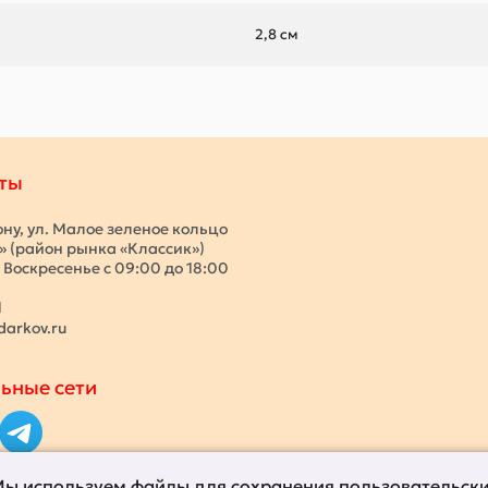
2,8 см
ты
ону, ул. Малое зеленое кольцо
с» (район рынка «Классик»)
 Воскресенье с 09:00 до 18:00
1
darkov.ru
ьные сети
ы используем файлы для сохранения пользовательск