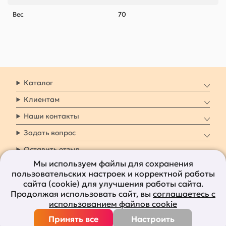
Вес
70
Каталог
Клиентам
Наши контакты
Задать вопрос
Оставить отзыв
Мы используем файлы для сохранения
пользовательских настроек и корректной работы
8 800 7009 161
Заказать звонок
сайта (cookie) для улучшения работы сайта.
Продолжая использовать сайт, вы
соглашаетесь с
Наши социальные
использованием файлов cookie
сети
Принять все
Настроить