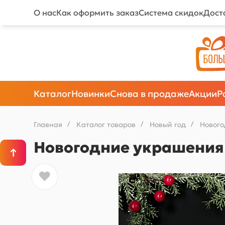
О нас
Как оформить заказ
Система скидок
Дост
Каталог
Новинки
Снова в продаже
Акции
Р
Главная
/
Каталог товаров
/
Новый год
/
Новог
Новогодние украшения "