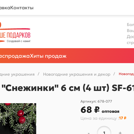
авка
Контакты
Бол
Ва
Дос
ст
аспродажа
Хиты продаж
одние украшения
/
Новогодние украшения и декор
/
Новогод
Снежинки" 6 см (4 шт) SF-6
Артикул:
678-077
68 ₽
оптовая
Цена за
единицу
:
17 ₽
-
+