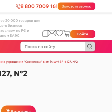
8 800 7009 161
Заказать звонок
ее 20 000 товаров для
шего бизнеса
тавляем по РФ и
Войти
ранам ЕАЭС
ние украшения "Снежинки" 6 см (4 шт) SF-6127, №2
127, №2
В корзину