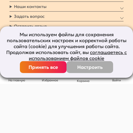
Наши контакты
Задать вопрос
Оставить отзыв
Мы используем файлы для сохранения
пользовательских настроек и корректной работы
8 800 7009 161
Заказать звонок
сайта (cookie) для улучшения работы сайта.
Продолжая использовать сайт, вы
соглашаетесь с
Наши социальные
использованием файлов cookie
сети
Принять все
Настроить
Все права защищены © 2011-2026
bolshepodarkov.ru
На главную
Избранное
Войти
Корзина
Публичная оферта
Политика конфиденциальности
Согласие на рекламную рассылку
Согласие на обработку персональных данных