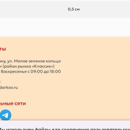
0,5 см
ты
ону, ул. Малое зеленое кольцо
с» (район рынка «Классик»)
 Воскресенье с 09:00 до 18:00
1
darkov.ru
ьные сети
ы используем файлы для сохранения пользовательск