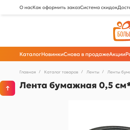
О нас
Как оформить заказ
Система скидок
Дост
Каталог
Новинки
Снова в продаже
Акции
Р
Главная
/
Каталог товаров
/
Ленты
/
Ленты бум
Лента бумажная 0,5 см*