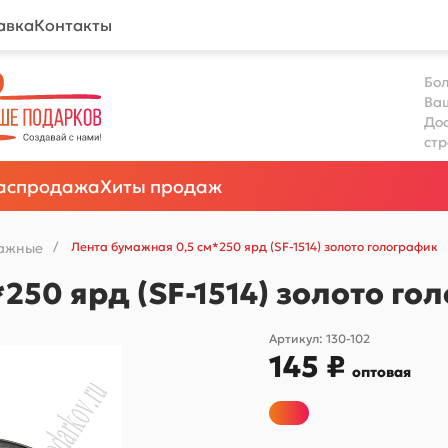
авка
Контакты
Бол
Ва
Дос
ст
аспродажа
Хиты продаж
ажные
/
Лента бумажная 0,5 см*250 ярд (SF-1514) золото голографик
250 ярд (SF-1514) золото го
Артикул:
130-102
145 ₽
оптовая