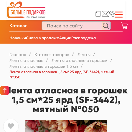
Каталог
Новинки
Снова в продаже
Акции
Распродажа
Главная
/
Каталог товаров
/
Ленты
/
Ленты атласные
/
Ленты атласные в горошек
/
Ленты атласные в горошек 1,5 см
/
Лента атласная в горошек 1,5 см*25 ярд (SF-3442), мятный
№050
Лента атласная в горошек
1,5 см*25 ярд (SF-3442),
мятный №050