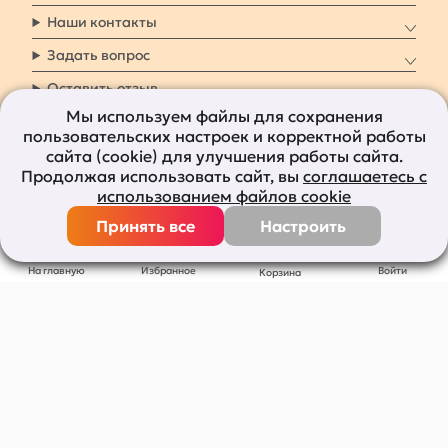
Наши контакты
Задать вопрос
Оставить отзыв
Мы используем файлы для сохранения
пользовательских настроек и корректной работы
8 800 7009 161
Заказать звонок
сайта (cookie) для улучшения работы сайта.
Продолжая использовать сайт, вы
соглашаетесь с
Наши социальные
использованием файлов cookie
сети
Принять все
Настроить
Все права защищены © 2011-2026
bolshepodarkov.ru
На главную
Избранное
Войти
Корзина
Публичная оферта
Политика конфиденциальности
Согласие на рекламную рассылку
Согласие на обработку персональных данных