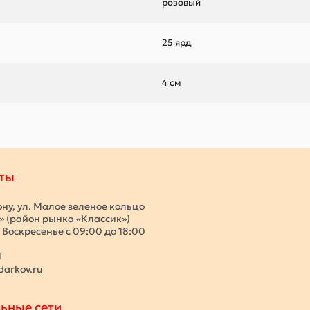
розовый
25 ярд
4 см
ты
ону, ул. Малое зеленое кольцо
с» (район рынка «Классик»)
 Воскресенье с 09:00 до 18:00
1
darkov.ru
ьные сети