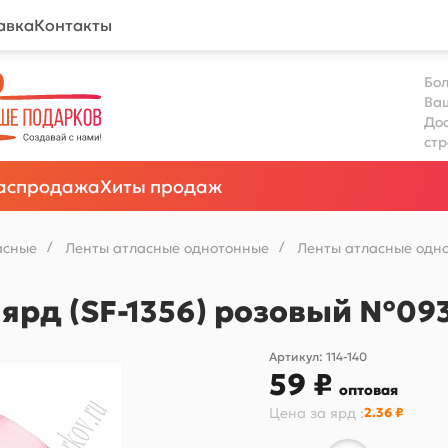
авка
Контакты
Бол
Ва
Дос
ст
аспродажа
Хиты продаж
асные
/
Ленты атласные однотонные
/
Ленты атласные одно
 ярд (SF-1356) розовый №09
Артикул:
114-140
59 ₽
оптовая
Цена за
ярд
:
2.36 ₽