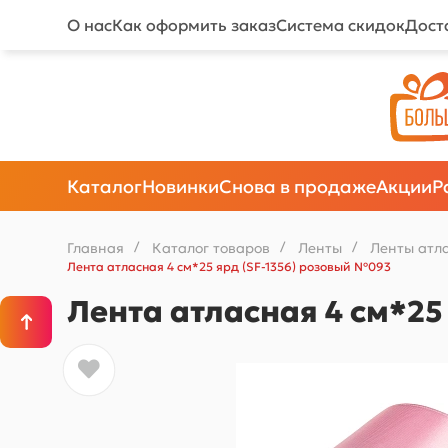
О нас
Как оформить заказ
Система скидок
Дост
Каталог
Новинки
Снова в продаже
Акции
Р
Главная
/
Каталог товаров
/
Ленты
/
Ленты атл
Лента атласная 4 см*25 ярд (SF-1356) розовый №093
Лента атласная 4 см*25