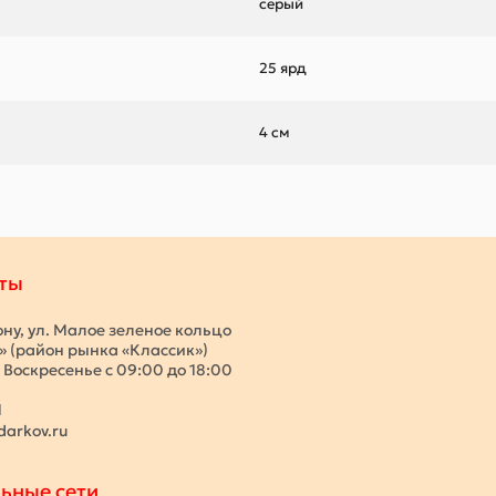
серый
25 ярд
4 см
ты
ону, ул. Малое зеленое кольцо
с» (район рынка «Классик»)
 Воскресенье с 09:00 до 18:00
1
darkov.ru
ьные сети