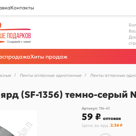
авка
Контакты
Бол
Ва
Дос
ст
аспродажа
Хиты продаж
асные
/
Ленты атласные однотонные
/
Ленты атласные одно
 ярд (SF-1356) темно-серый
Артикул:
114-41
59 ₽
оптовая
Цена за
ярд
:
2.36 ₽