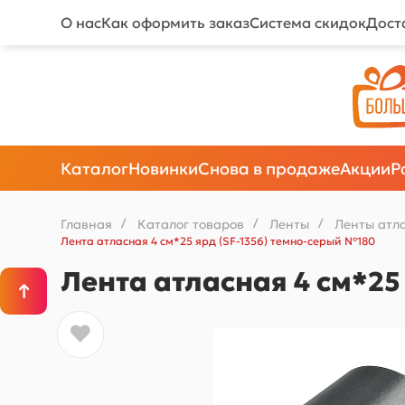
О нас
Как оформить заказ
Система скидок
Дост
Каталог
Новинки
Снова в продаже
Акции
Р
Главная
/
Каталог товаров
/
Ленты
/
Ленты атл
Лента атласная 4 см*25 ярд (SF-1356) темно-серый №180
Лента атласная 4 см*25