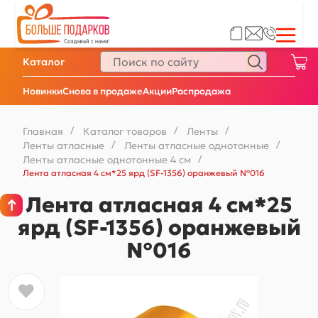
Каталог
Новинки
Снова в продаже
Акции
Распродажа
Главная
/
Каталог товаров
/
Ленты
/
Ленты атласные
/
Ленты атласные однотонные
/
Ленты атласные однотонные 4 см
/
Лента атласная 4 см*25 ярд (SF-1356) оранжевый №016
Лента атласная 4 см*25
ярд (SF-1356) оранжевый
№016