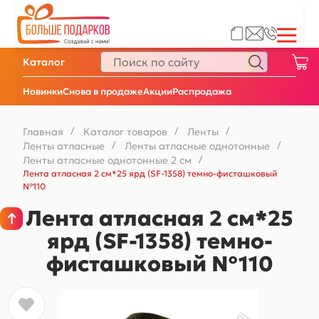
Каталог
Новинки
Снова в продаже
Акции
Распродажа
Главная
/
Каталог товаров
/
Ленты
/
Ленты атласные
/
Ленты атласные однотонные
/
Ленты атласные однотонные 2 см
/
Лента атласная 2 см*25 ярд (SF-1358) темно-фисташковый
№110
Лента атласная 2 см*25
ярд (SF-1358) темно-
фисташковый №110