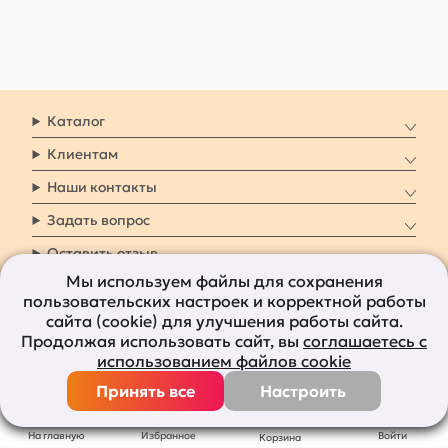
Каталог
Клиентам
Наши контакты
Задать вопрос
Оставить отзыв
Мы используем файлы для сохранения
пользовательских настроек и корректной работы
8 800 7009 161
Заказать звонок
сайта (cookie) для улучшения работы сайта.
Продолжая использовать сайт, вы
соглашаетесь с
Наши социальные
использованием файлов cookie
сети
Принять все
Настроить
Все права защищены © 2011-2026
bolshepodarkov.ru
На главную
Избранное
Войти
Корзина