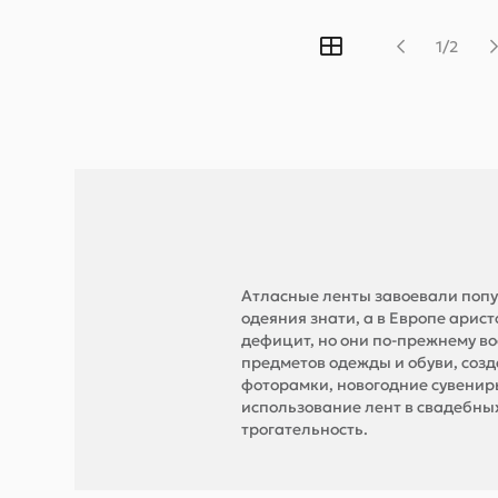
1/2
Атласные ленты завоевали попу
одеяния знати, а в Европе арис
дефицит, но они по-прежнему в
предметов одежды и обуви, соз
фоторамки, новогодние сувенир
использование лент в свадебны
трогательность.