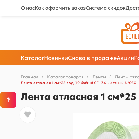
О нас
Как оформить заказ
Система скидок
Дост
Каталог
Новинки
Снова в продаже
Акции
Р
Главная
/
Каталог товаров
/
Ленты
/
Ленты атл
Лента атласная 1 см*25 ярд (10 бобин) SF-1361, мятный №050
Лента атласная 1 см*25