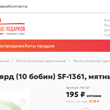
авка
Контакты
Бол
Ва
Дос
ст
аспродажа
Хиты продаж
асные
/
Ленты атласные однотонные
/
Ленты атласные одно
 ярд (10 бобин) SF-1361, мя
Артикул:
116-121
195 ₽
оптовая
Цена за
ярд
:
0.78 ₽