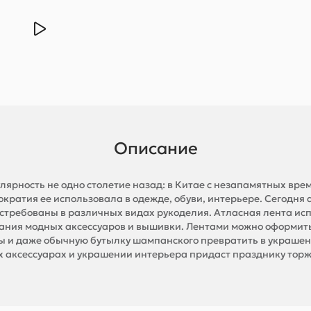
Описание
лярность не одно столетие назад: в Китае с незапамятных в
тократия ее использовала в одежде, обуви, интерьере. Сегодня
остребованы в различных видах рукоделия. Атласная лента ис
дания модных аксессуаров и вышивки. Лентами можно оформить
ы и даже обычную бутылку шампанского превратить в украшение
х аксессуарах и украшении интерьера придаст празднику торж