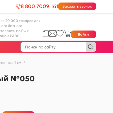
8 800 7009 161
Заказать звонок
ее 20 000 товаров для
шего бизнеса
тавляем по РФ и
Войти
ранам ЕАЭС
тонные 1 см
/
тный №050