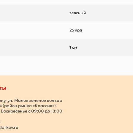
зеленый
25 ярд
1 см
ты
ону, ул. Малое зеленое кольцо
с» (район рынка «Классик»)
 Воскресенье с 09:00 до 18:00
1
darkov.ru