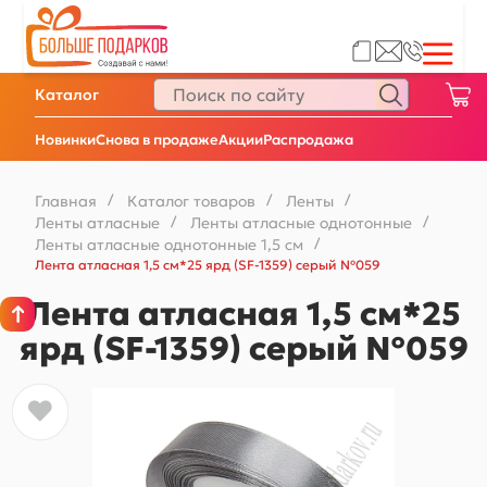
Каталог
Новинки
Снова в продаже
Акции
Распродажа
Главная
/
Каталог товаров
/
Ленты
/
Ленты атласные
/
Ленты атласные однотонные
/
Ленты атласные однотонные 1,5 см
/
Лента атласная 1,5 см*25 ярд (SF-1359) серый №059
Лента атласная 1,5 см*25
ярд (SF-1359) серый №059