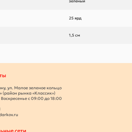
зеленый
25 ярд
1,5 см
ты
ону, ул. Малое зеленое кольцо
с» (район рынка «Классик»)
 Воскресенье с 09:00 до 18:00
1
darkov.ru
ьные сети