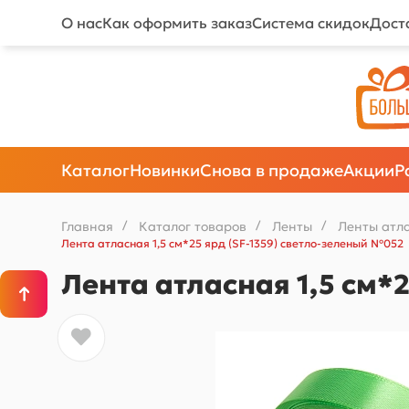
О нас
Как оформить заказ
Система скидок
Дост
Каталог
Новинки
Снова в продаже
Акции
Р
Главная
/
Каталог товаров
/
Ленты
/
Ленты атл
Лента атласная 1,5 см*25 ярд (SF-1359) светло-зеленый №052
Лента атласная 1,5 см*