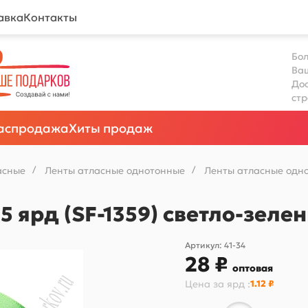
авка
Контакты
Бол
Ва
Дос
ст
аспродажа
Хиты продаж
асные
/
Ленты атласные однотонные
/
Ленты атласные одно
25 ярд (SF-1359) светло-зел
Артикул:
41-34
28 ₽
оптовая
Цена за
ярд
:
1.12 ₽