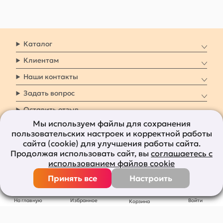
Каталог
Клиентам
Наши контакты
Задать вопрос
Оставить отзыв
Мы используем файлы для сохранения
пользовательских настроек и корректной работы
8 800 7009 161
Заказать звонок
сайта (cookie) для улучшения работы сайта.
Продолжая использовать сайт, вы
соглашаетесь с
Наши социальные
использованием файлов cookie
сети
Принять все
Настроить
Все права защищены © 2011-2026
bolshepodarkov.ru
На главную
Избранное
Войти
Корзина
Публичная оферта
Политика конфиденциальности