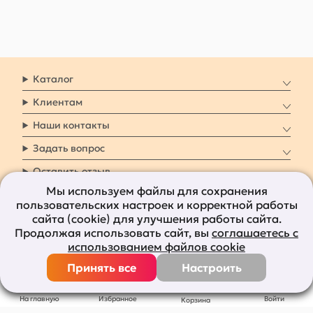
Каталог
Клиентам
Наши контакты
Задать вопрос
Оставить отзыв
Мы используем файлы для сохранения
пользовательских настроек и корректной работы
8 800 7009 161
Заказать звонок
сайта (cookie) для улучшения работы сайта.
Продолжая использовать сайт, вы
соглашаетесь с
Наши социальные
использованием файлов cookie
сети
Принять все
Настроить
Все права защищены © 2011-2026
bolshepodarkov.ru
На главную
Избранное
Войти
Корзина
Публичная оферта