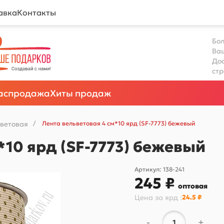
авка
Контакты
Бол
Ва
Дос
ст
аспродажа
Хиты продаж
ьветовая
/
Лента вельветовая 4 см*10 ярд (SF-7773) бежевый
*10 ярд (SF-7773) бежевый
Артикул:
138-241
245 ₽
оптовая
Цена за
ярд
:
24.5 ₽
-
+