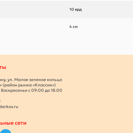
10 ярд
4 см
ты
ону, ул. Малое зеленое кольцо
с» (район рынка «Классик»)
 Воскресенье с 09:00 до 18:00
1
darkov.ru
ьные сети