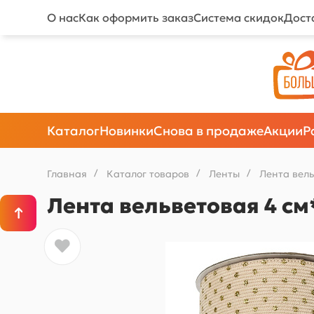
О нас
Как оформить заказ
Система скидок
Дост
Каталог
Новинки
Снова в продаже
Акции
Р
Главная
/
Каталог товаров
/
Ленты
/
Лента вел
Лента вельветовая 4 см