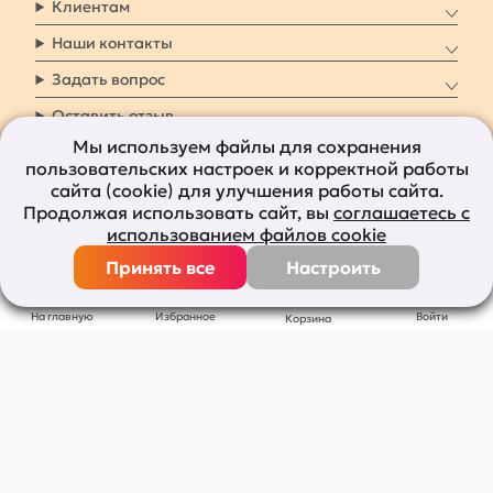
Клиентам
Наши контакты
Задать вопрос
Оставить отзыв
Мы используем файлы для сохранения
пользовательских настроек и корректной работы
8 800 7009 161
Заказать звонок
сайта (cookie) для улучшения работы сайта.
Продолжая использовать сайт, вы
соглашаетесь с
Наши социальные
использованием файлов cookie
сети
Принять все
Настроить
Все права защищены © 2011-2026
bolshepodarkov.ru
На главную
Избранное
Войти
Корзина
Публичная оферта
Политика конфиденциальности
Согласие на рекламную рассылку
Согласие на обработку персональных данных