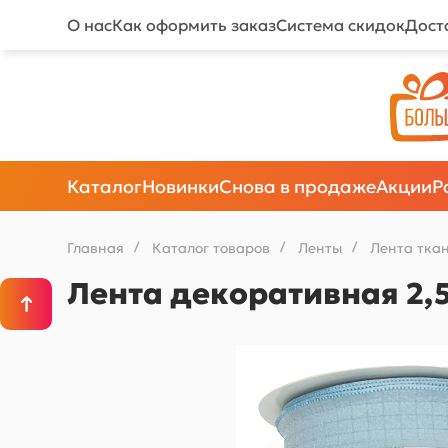
О нас
Как оформить заказ
Система скидок
Дост
Каталог
Новинки
Снова в продаже
Акции
Р
Главная
/
Каталог товаров
/
Ленты
/
Лента тка
Лента декоративная 2,5