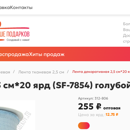
авка
Контакты
Бол
Ва
Дос
ст
аспродажа
Хиты продаж
невая
/
Лента тканевая 2,5 см
/
Лента декоративная 2,5 см*20 я
 см*20 ярд (SF-7854) голубо
Артикул:
312-806
255 ₽
оптовая
Цена за
ярд
:
12.75 ₽