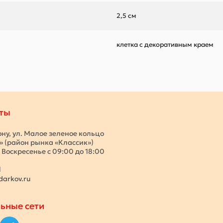
2,5 см
клетка с декоративным краем
ты
ону, ул. Малое зеленое кольцо
с» (район рынка «Классик»)
 Воскресенье с 09:00 до 18:00
1
darkov.ru
ьные сети