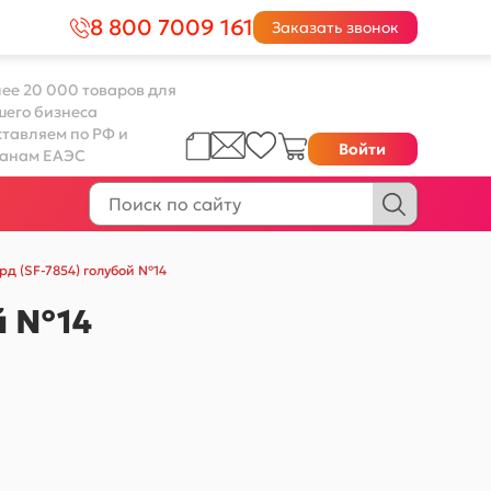
8 800 7009 161
Заказать звонок
ее 20 000 товаров для
шего бизнеса
тавляем по РФ и
Войти
ранам ЕАЭС
рд (SF-7854) голубой №14
й №14