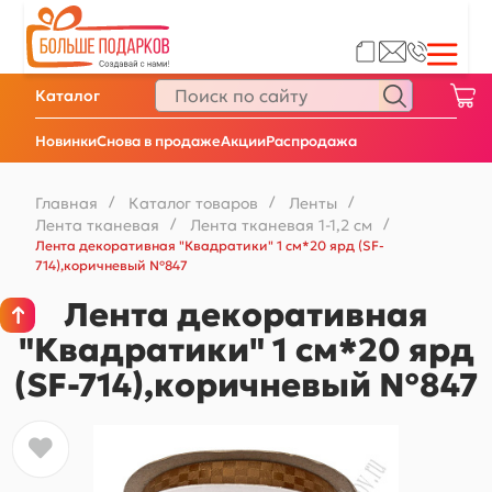
Каталог
Новинки
Снова в продаже
Акции
Распродажа
Главная
/
Каталог товаров
/
Ленты
/
Лента тканевая
/
Лента тканевая 1-1,2 см
/
Лента декоративная "Квадратики" 1 см*20 ярд (SF-
714),коричневый №847
Лента декоративная
"Квадратики" 1 см*20 ярд
(SF-714),коричневый №847