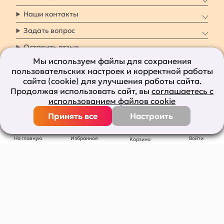
Наши контакты
Задать вопрос
Оставить отзыв
Мы используем файлы для сохранения
пользовательских настроек и корректной работы
8 800 7009 161
Заказать звонок
сайта (cookie) для улучшения работы сайта.
Продолжая использовать сайт, вы
соглашаетесь с
Наши социальные
использованием файлов cookie
сети
Принять все
Настроить
Все права защищены © 2011-2026
bolshepodarkov.ru
На главную
Избранное
Войти
Корзина
Публичная оферта
Политика конфиденциальности
Согласие на рекламную рассылку
Согласие на обработку персональных данных