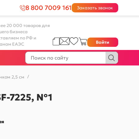
8 800 7009 161
Заказать звонок
ее 20 000 товаров для
шего бизнеса
тавляем по РФ и
Войти
ранам ЕАЭС
нком 2,5 см
/
SF-7225, №1
ая