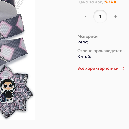
Цена за
ярд
:
5.54 ₽
-
+
Материал
Репс;
Страна производитель
Китай;
Все характеристики