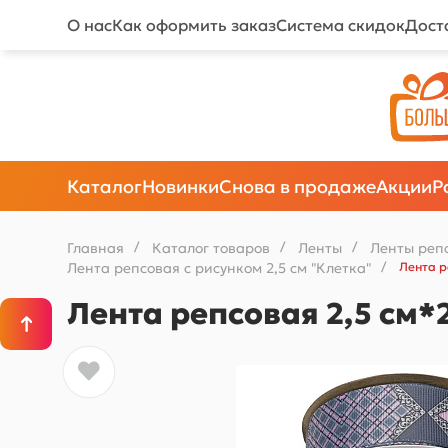
О нас
Как оформить заказ
Система скидок
Дост
Каталог
Новинки
Снова в продаже
Акции
Р
Главная
/
Каталог товаров
/
Ленты
/
Ленты реп
Лента репсовая с рисунком 2,5 см "Клетка"
/
Лента р
Лента репсовая 2,5 см*