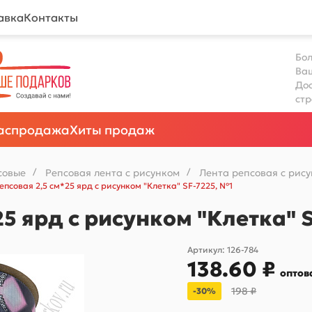
авка
Контакты
Бол
Ва
Дос
ст
аспродажа
Хиты продаж
совые
/
Репсовая лента с рисунком
/
Лента репсовая с рису
епсовая 2,5 см*25 ярд с рисунком "Клетка" SF-7225, №1
25 ярд с рисунком "Клетка" 
Артикул:
126-784
138.60 ₽
оптов
198 ₽
-30%