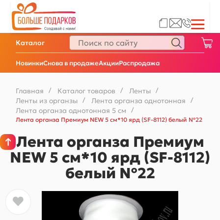
Каталог
Новинки
Снова в продаже
Акции
Распродажа
Главная
/
Каталог товаров
/
Ленты
/
Ленты из органзы
/
Лента органза однотонная
/
Лента органза однотонная 5 см
/
Лента органза Премиум NEW 5 см*10 ярд (SF-8112) белый №22
Лента органза Премиум
NEW 5 см*10 ярд (SF-8112)
белый №22