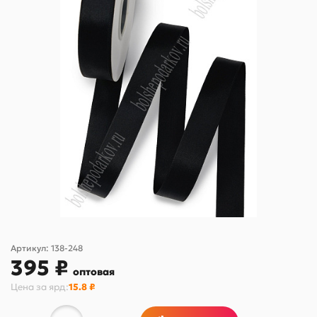
Артикул:
138-248
395 ₽
оптовая
Цена за
ярд
:
15.8 ₽