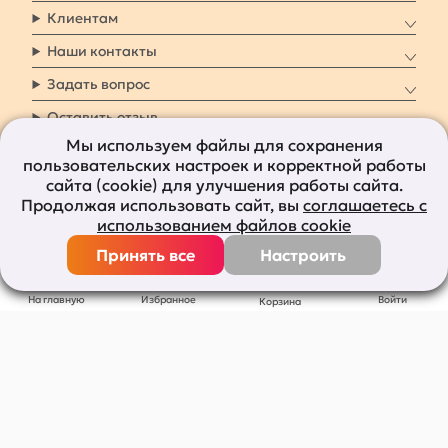
Клиентам
Наши контакты
Задать вопрос
Оставить отзыв
Мы используем файлы для сохранения
пользовательских настроек и корректной работы
8 800 7009 161
Заказать звонок
сайта (cookie) для улучшения работы сайта.
Продолжая использовать сайт, вы
соглашаетесь с
Наши социальные
использованием файлов cookie
сети
Принять все
Настроить
Все права защищены © 2011-2026
bolshepodarkov.ru
На главную
Избранное
Войти
Корзина
Публичная оферта
Политика конфиденциальности
Согласие на рекламную рассылку
Согласие на обработку персональных данных