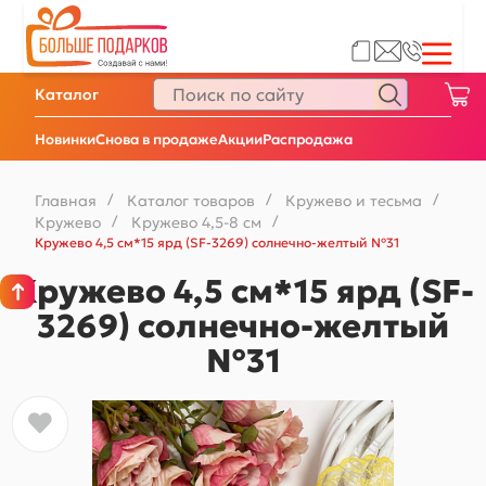
Каталог
Новинки
Снова в продаже
Акции
Распродажа
Главная
/
Каталог товаров
/
Кружево и тесьма
/
Кружево
/
Кружево 4,5-8 см
/
Кружево 4,5 см*15 ярд (SF-3269) солнечно-желтый №31
Кружево 4,5 см*15 ярд (SF-
3269) солнечно-желтый
№31