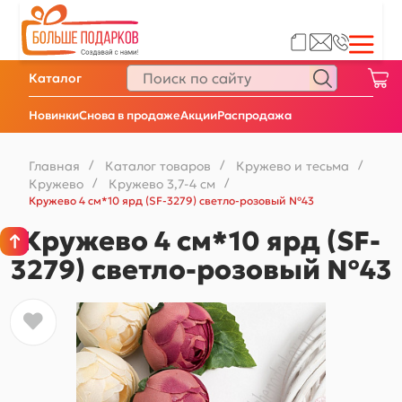
Каталог
Новинки
Снова в продаже
Акции
Распродажа
Главная
/
Каталог товаров
/
Кружево и тесьма
/
Кружево
/
Кружево 3,7-4 см
/
Кружево 4 см*10 ярд (SF-3279) светло-розовый №43
Кружево 4 см*10 ярд (SF-
3279) светло-розовый №43