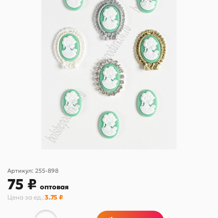
Артикул:
255-898
75 ₽
оптовая
Цена за
ед.
:
3.75 ₽