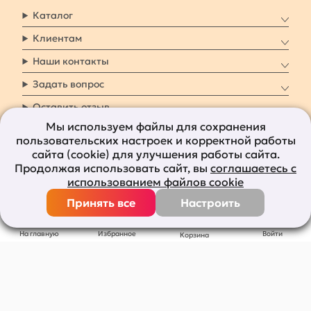
Каталог
Клиентам
Наши контакты
Задать вопрос
Оставить отзыв
Мы используем файлы для сохранения
пользовательских настроек и корректной работы
8 800 7009 161
Заказать звонок
сайта (cookie) для улучшения работы сайта.
Продолжая использовать сайт, вы
соглашаетесь с
Наши социальные
использованием файлов cookie
сети
Принять все
Настроить
Все права защищены © 2011-2026
bolshepodarkov.ru
На главную
Избранное
Войти
Корзина
Публичная оферта
Политика конфиденциальности
Согласие на рекламную рассылку
Согласие на обработку персональных данных