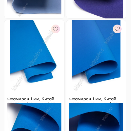
-
+
-
+
Фоамиран 1 мм, Китай
Фоамиран 1 мм, Китай
50*50 см (10 листов) SF-
60*70 см (10 листов) SF-
3431, синий №1059
5822, синий №1059
Цена за
ед.
:
18.2 ₽
Цена за
ед.
:
24.8 ₽
Артикул:
805-19
Артикул:
805-200