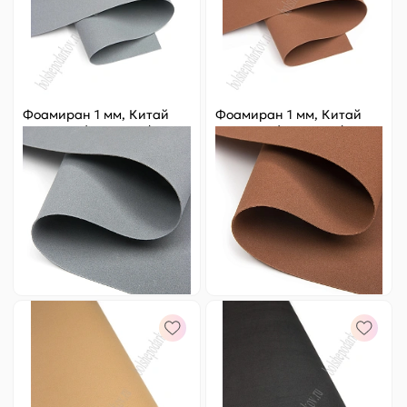
Фоамиран 1 мм, Китай
Фоамиран 1 мм, Китай
50*50 см (10 листов) SF-
50*50 см (10 листов) SF-
3431, серый №1038
3431, коричневый №019
Цена за
ед.
:
18.2 ₽
Цена за
ед.
:
18.2 ₽
Артикул:
805-125
Артикул:
805-79
182 ₽
Оптовая
182 ₽
Оптовая
-
+
-
+