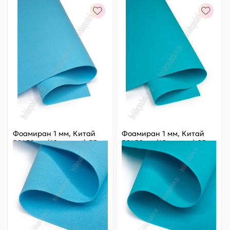
Фоамиран 1 мм, Китай
Фоамиран 1 мм, Китай
50*50 см (10 листов) SF-
50*50 см (10 листов) SF-
3431, бирюзовый №1066
3431/1, бирюзовый
Цена за
ед.
:
18.2 ₽
Цена за
ед.
:
18.2 ₽
Артикул:
805-39
Артикул:
805-260
182 ₽
Оптовая
182 ₽
Оптовая
-
+
-
+