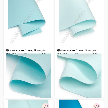
Фоамиран 1 мм, Китай
Фоамиран 1 мм, Китай
50*50 см (10 листов) SF-
50*50 см (10 листов) SF-
3431, голубой №1065
3431, голубой №1082
Цена за
ед.
:
18.2 ₽
Цена за
ед.
:
18.2 ₽
Артикул:
805-225
Артикул:
805-241
182 ₽
Оптовая
182 ₽
Оптовая
-
+
-
+