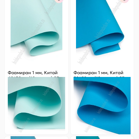
Фоамиран 1 мм, Китай
Фоамиран 1 мм, Китай
60*70 см (10 листов) SF-
50*50 см (10 листов) SF-
5822, небесный №1065
3431, бирюзовый №1063
Цена за
ед.
:
24.8 ₽
Цена за
ед.
:
18.2 ₽
Артикул:
805-209
Артикул:
805-21
248 ₽
Оптовая
182 ₽
Оптовая
-
+
-
+