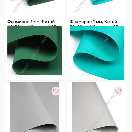
Фоамиран 1 мм, Китай
Фоамиран 1 мм, Китай
60*70 см (10 листов) SF-
50*50 см (10 листов) SF-
5822, темно-зеленый
3431, тиффани №1055
№1044
Цена за
ед.
:
24.8 ₽
Цена за
ед.
:
18.2 ₽
Артикул:
805-249
Артикул:
805-20
248 ₽
Оптовая
182 ₽
Оптовая
-
+
-
+