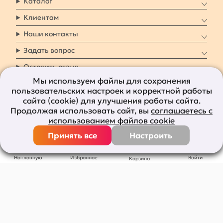
Каталог
Клиентам
Наши контакты
Задать вопрос
Оставить отзыв
Мы используем файлы для сохранения
пользовательских настроек и корректной работы
8 800 7009 161
Заказать звонок
сайта (cookie) для улучшения работы сайта.
Продолжая использовать сайт, вы
соглашаетесь с
Наши социальные
использованием файлов cookie
сети
Принять все
Настроить
Все права защищены © 2011-2026
bolshepodarkov.ru
На главную
Избранное
Войти
Корзина
Публичная оферта
Политика конфиденциальности
Согласие на рекламную рассылку
Согласие на обработку персональных данных