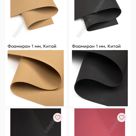
Фоамиран 1 мм, Китай
Фоамиран 1 мм, Китай
50*50 см (10 листов) SF-
50*50 см (10 листов) SF-
3431, коричневый №1035
3431, черный №1041
Цена за
ед.
:
18.2 ₽
Цена за
ед.
:
18.2 ₽
Артикул:
805-233
Артикул:
805-81
182 ₽
Оптовая
182 ₽
Оптовая
-
+
-
+