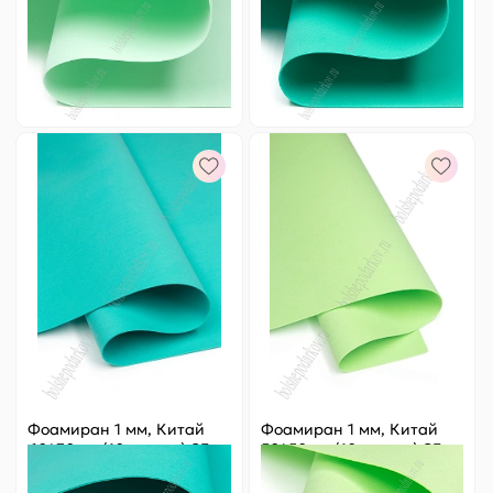
Артикул:
805-256
Артикул:
805-301
248 ₽
Оптовая
248 ₽
Оптовая
-
+
-
+
Фоамиран 1 мм, Китай
Фоамиран 1 мм, Китай
60*70 см (10 листов) SF-
50*50 см (10 листов) SF-
5822, тиффани №1055
3431, салатовый №1052