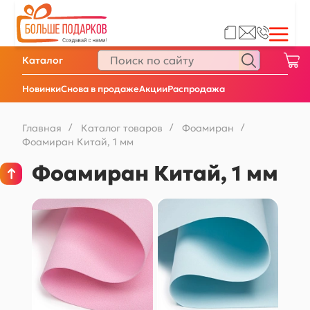
Каталог
Новинки
Снова в продаже
Акции
Распродажа
Главная
/
Каталог товаров
/
Фоамиран
/
Фоамиран Китай, 1 мм
Фоамиран Китай, 1 мм