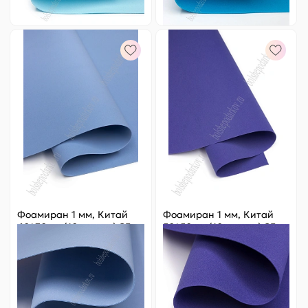
-
+
-
+
Фоамиран 1 мм, Китай
Фоамиран 1 мм, Китай
60*70 см (10 листов) SF-
50*50 см (10 листов) SF-
5822, голубой №1064
3431, синий №015
Цена за
ед.
:
24.8 ₽
Цена за
ед.
:
18.2 ₽
Артикул:
805-251
Артикул:
805-80
248 ₽
Оптовая
182 ₽
Оптовая