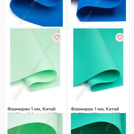
182 ₽
Оптовая
248 ₽
Оптовая
-
+
-
+
Фоамиран 1 мм, Китай
Фоамиран 1 мм, Китай
60*70 см (10 листов) SF-
60*70 см (10 листов) SF-
5822, мятный №1081
5822, тиффани
Цена за
ед.
:
24.8 ₽
Цена за
ед.
:
24.8 ₽