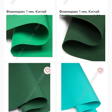
Фоамиран 1 мм, Китай
Фоамиран 1 мм, Китай
60*70 см (10 листов) SF-
50*50 см (10 листов) SF-
5822, зеленый №05
3431, темно-зеленый
№1044
Цена за
ед.
:
24.8 ₽
Цена за
ед.
:
18.2 ₽
Артикул:
805-185
Артикул:
805-234
248 ₽
Оптовая
182 ₽
Оптовая
-
+
-
+