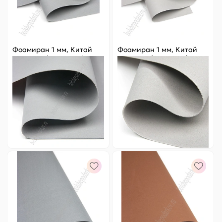
Фоамиран 1 мм, Китай
Фоамиран 1 мм, Китай
60*70 см (10 листов) SF-
50*50 см (10 листов) SF-
5822, серый №1038
3431, светло-серый
Цена за
ед.
:
18.2 ₽
Артикул:
805-197
Артикул:
805-275
248 ₽
Оптовая
182 ₽
Оптовая
-
+
-
+