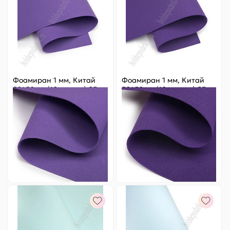
Фоамиран 1 мм, Китай
Фоамиран 1 мм, Китай
50*50 см (10 листов) SF-
50*50 см (10 листов) SF-
3431, фиолетовый №2
3431, №1071, темно-
фиолетовый
Цена за
ед.
:
18.2 ₽
Цена за
ед.
:
18.2 ₽
Артикул:
805-298
Артикул:
805-299
182 ₽
Оптовая
182 ₽
Оптовая
-
+
-
+