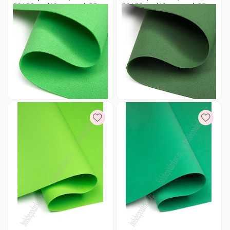
50*50 см (10 листов) SF-
50*50 см (10 листов) SF-
3431, зеленый №1051
3431, зеленый №2
Цена за
ед.
:
18.2 ₽
Цена за
ед.
:
18.2 ₽
Артикул:
805-235
Артикул:
805-297
182 ₽
Оптовая
182 ₽
Оптовая
-
+
-
+