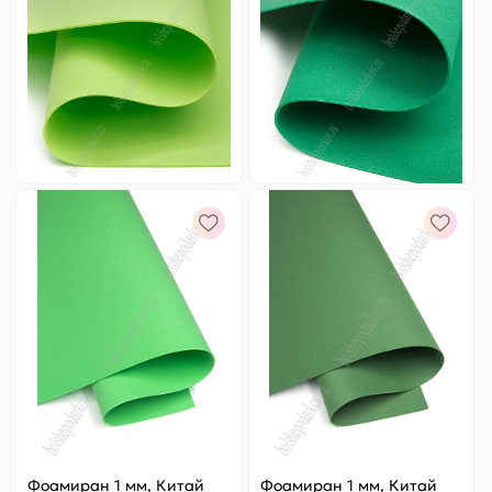
5822, салатовый №1053
3431, зеленый №1046
Цена за
ед.
:
24.8 ₽
Цена за
ед.
:
18.2 ₽
Артикул:
805-196
Артикул:
805-26
248 ₽
Оптовая
182 ₽
Оптовая
-
+
-
+
Фоамиран 1 мм, Китай
Фоамиран 1 мм, Китай