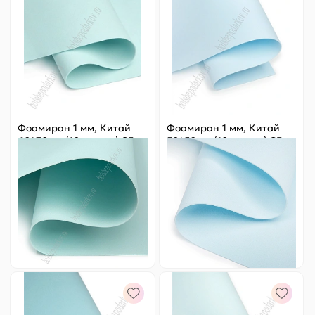
Фоамиран 1 мм, Китай
Фоамиран 1 мм, Китай
60*70 см (10 листов) SF-
50*50 см (10 листов) SF-
5822, голубой №1082
3431, голубой №1064
Цена за
ед.
:
24.8 ₽
Цена за
ед.
:
18.2 ₽
Артикул:
805-257
Артикул:
805-236
248 ₽
Оптовая
182 ₽
Оптовая
-
+
-
+