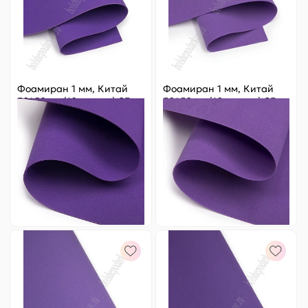
Фоамиран 1 мм, Китай
Фоамиран 1 мм, Китай
50*50 см (10 листов) SF-
50*50 см (10 листов) SF-
3431, темно-фиолетовый
3431, фиолетовый №1069
№1071
Цена за
ед.
:
18.2 ₽
Цена за
ед.
:
18.2 ₽
Артикул:
805-238
Артикул:
805-237
182 ₽
Оптовая
182 ₽
Оптовая
-
+
-
+