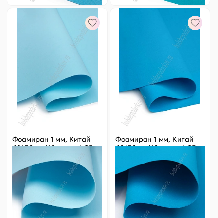
Фоамиран 1 мм, Китай
Фоамиран 1 мм, Китай
60*70 см (10 листов) SF-
60*70 см (10 листов) SF-
5822, голубой №1066
5822, бирюзовый №1063
Цена за
ед.
:
24.8 ₽
Цена за
ед.
:
24.8 ₽
Артикул:
805-181
Артикул:
805-182
248 ₽
Оптовая
248 ₽
Оптовая