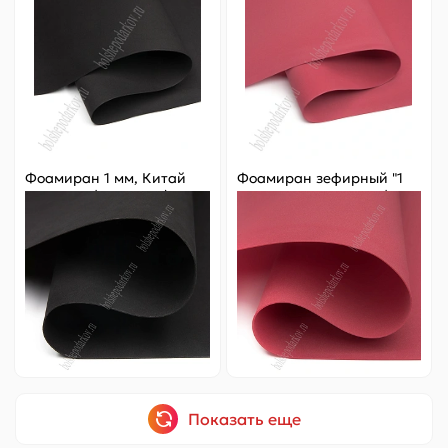
Фоамиран 1 мм, Китай
Фоамиран зефирный "1
60*70 см (10 листов) SF-
сорт" 1 мм, 60*70 см (10
5822, черный №1041
листов) SF-3584, красный
№037
Цена за
ед.
:
24.8 ₽
Цена за
ед.
:
23.8 ₽
Артикул:
805-206
Артикул:
805-160
248 ₽
Оптовая
238 ₽
Оптовая
-
+
-
+
Показать еще