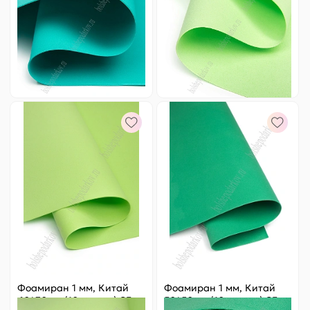
Цена за
ед.
:
24.8 ₽
Цена за
ед.
:
18.2 ₽
Артикул:
805-202
Артикул:
805-27
248 ₽
Оптовая
182 ₽
Оптовая
-
+
-
+
Фоамиран 1 мм, Китай
Фоамиран 1 мм, Китай
60*70 см (10 листов) SF-
50*50 см (10 листов) SF-