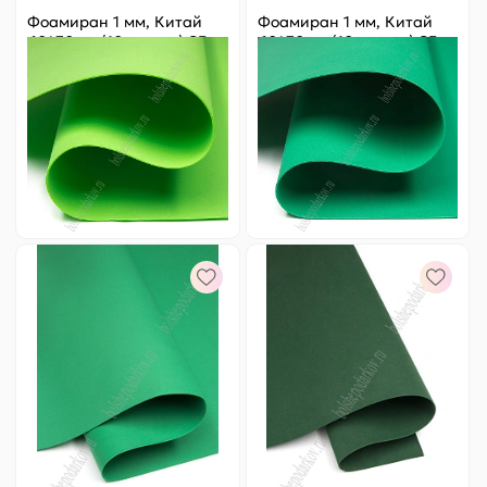
Фоамиран 1 мм, Китай
Фоамиран 1 мм, Китай
60*70 см (10 листов) SF-
60*70 см (10 листов) SF-
5822, зеленый №06
5822, зеленый №1046
Цена за
ед.
:
24.8 ₽
Цена за
ед.
:
24.8 ₽
Артикул:
805-186
Артикул:
805-250
248 ₽
Оптовая
248 ₽
Оптовая
-
+
-
+