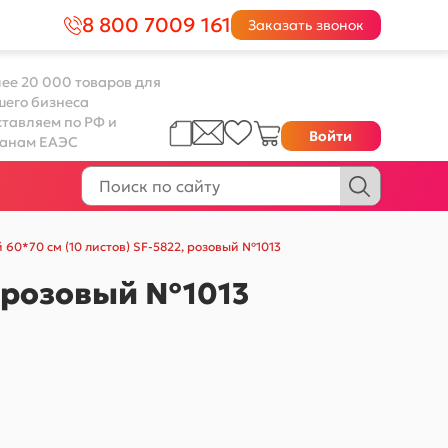
8 800 7009 161
Заказать звонок
ее 20 000 товаров для
шего бизнеса
тавляем по РФ и
Войти
ранам ЕАЭС
 60*70 см (10 листов) SF-5822, розовый №1013
, розовый №1013