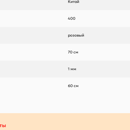
Китай
400
розовый
70 см
1 мм
60 см
ты