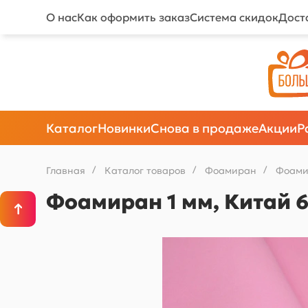
О нас
Как оформить заказ
Система скидок
Дост
Каталог
Новинки
Снова в продаже
Акции
Р
Главная
/
Каталог товаров
/
Фоамиран
/
Фоами
Фоамиран 1 мм, Китай 6