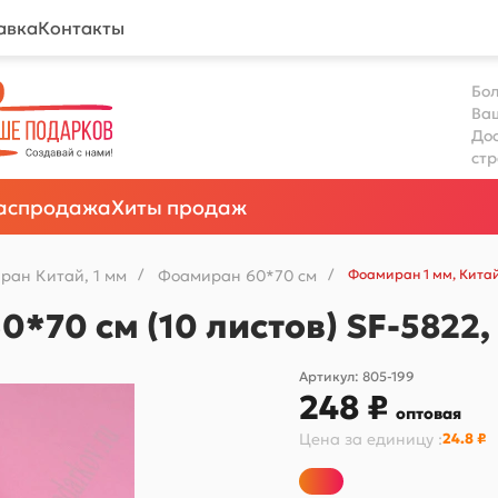
авка
Контакты
Бол
Ва
Дос
ст
аспродажа
Хиты продаж
ран Китай, 1 мм
/
Фоамиран 60*70 см
/
Фоамиран 1 мм, Китай
0*70 см (10 листов) SF-5822
Артикул:
805-199
248 ₽
оптовая
Цена за
единицу
:
24.8 ₽