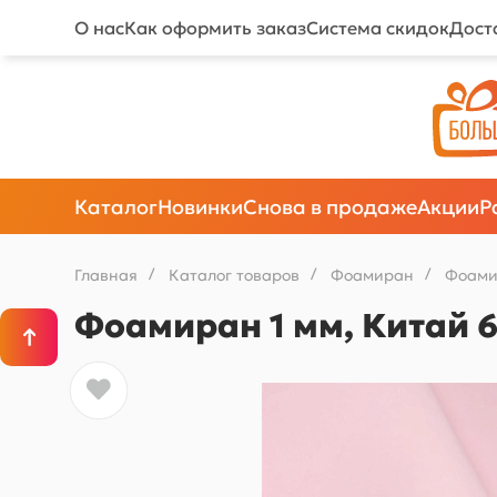
О нас
Как оформить заказ
Система скидок
Дост
Каталог
Новинки
Снова в продаже
Акции
Р
Главная
/
Каталог товаров
/
Фоамиран
/
Фоами
Фоамиран 1 мм, Китай 6