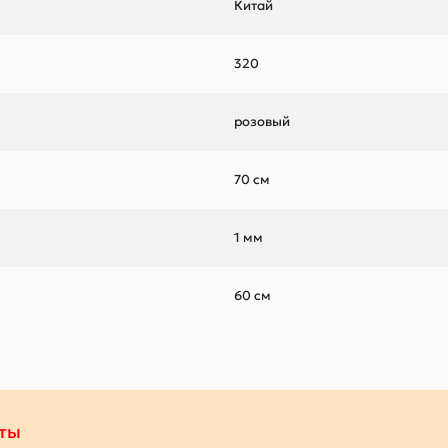
Китай
320
розовый
70 см
1 мм
60 см
ты