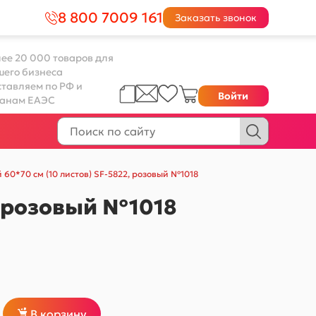
8 800 7009 161
Заказать звонок
ее 20 000 товаров для
шего бизнеса
тавляем по РФ и
Войти
ранам ЕАЭС
 60*70 см (10 листов) SF-5822, розовый №1018
, розовый №1018
В корзину