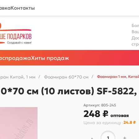
авка
Контакты
Бол
Ва
Дос
ст
аспродажа
Хиты продаж
ран Китай, 1 мм
/
Фоамиран 60*70 см
/
Фоамиран 1 мм, Китай
0*70 см (10 листов) SF-5822
Артикул:
805-245
248 ₽
оптовая
Цена за
единицу
:
24.8 ₽
-
+