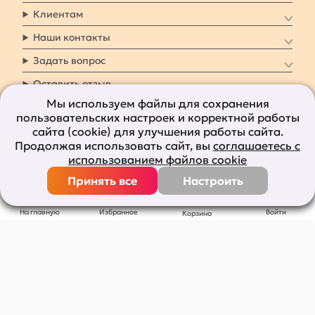
Клиентам
Наши контакты
Задать вопрос
Оставить отзыв
Мы используем файлы для сохранения
пользовательских настроек и корректной работы
8 800 7009 161
Заказать звонок
сайта (cookie) для улучшения работы сайта.
Продолжая использовать сайт, вы
соглашаетесь с
Наши социальные
использованием файлов cookie
сети
Принять все
Настроить
Все права защищены © 2011-2026
bolshepodarkov.ru
На главную
Избранное
Войти
Корзина
Публичная оферта
Политика конфиденциальности
Согласие на рекламную рассылку
Согласие на обработку персональных данных