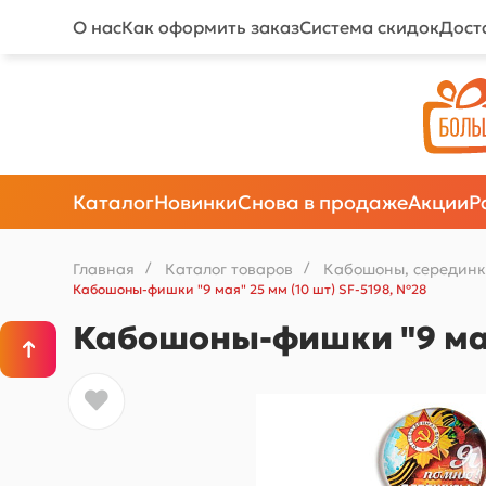
О нас
Как оформить заказ
Система скидок
Дост
Каталог
Новинки
Снова в продаже
Акции
Р
Главная
/
Каталог товаров
/
Кабошоны, серединк
Кабошоны-фишки "9 мая" 25 мм (10 шт) SF-5198, №28
Кабошоны-фишки "9 мая"