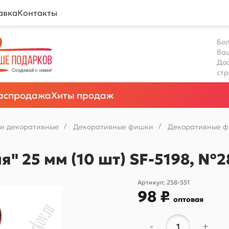
авка
Контакты
Бол
Ва
Дос
ст
аспродажа
Хиты продаж
и декоративные
/
Декоративные фишки
/
Декоративные ф
 25 мм (10 шт) SF-5198, №2
Артикул:
258-551
98 ₽
оптовая
-
+