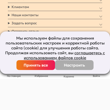
Клиентам
Наши контакты
Задать вопрос
Оставить отзыв
Мы используем файлы для сохранения
пользовательских настроек и корректной работы
8 800 7009 161
Заказать звонок
сайта (cookie) для улучшения работы сайта.
Продолжая использовать сайт, вы
соглашаетесь с
Наши социальные
использованием файлов cookie
сети
Принять все
Настроить
Все права защищены © 2011-2026
bolshepodarkov.ru
На главную
Избранное
Войти
Корзина
Публичная оферта
Политика конфиденциальности
Согласие на рекламную рассылку
Согласие на обработку персональных данных